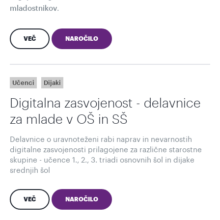
.
mladostnikov
VEČ
NAROČILO
Učenci
Dijaki
Digitalna zasvojenost - delavnice
za mlade v OŠ in SŠ
Delavnice o uravnoteženi rabi naprav in nevarnostih
digitalne zasvojenosti prilagojene za različne starostne
skupine - učence 1., 2., 3. triadi osnovnih šol in dijake
srednjih šol
VEČ
NAROČILO