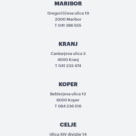
MARIBOR
Gregorčičeva ulica 19
2000 Maribor
T
041 386 555
KRANJ
Cankarjeva ulica 3
4000 Kranj
T
041 233 474
KOPER
Beblerjeva ulica 13
6000 Koper
T
064 236 516
CELJE
Ulica XIV divizije 14