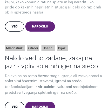
kaj ni, kako komunicirati na spletu in kaj narediti, ko
pride do kakšnih neprijetnih situacij ali celo do različnih
oblik spletnega nasilja
VEČ
NAROČILO
Mladostniki
Otroci
Učenci
Dijaki
Nekdo vedno zadane, zakaj ne
jaz? - vpliv spletnih iger na srečo
Delavnica na temo čezmernega igranja ali zasvojenosti s
spletnimi športnimi stavami,
igrami na srečo
ter špekulacijami z
rednješolcem
virtualnimi valutami s
predstavi tveganja spletnih iger na srečo.
VEČ
NAROČILO