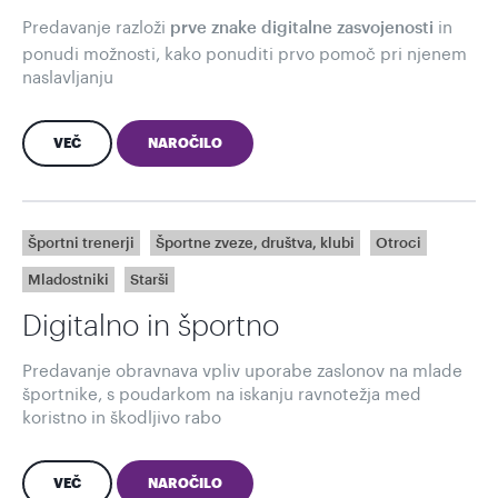
Predavanje razloži
in
prve znake digitalne zasvojenosti
ponudi možnosti, kako ponuditi prvo pomoč pri njenem
naslavljanju
VEČ
NAROČILO
Športni trenerji
Športne zveze, društva, klubi
Otroci
Mladostniki
Starši
Digitalno in športno
Predavanje obravnava vpliv uporabe zaslonov na mlade
športnike, s poudarkom na iskanju ravnotežja med
koristno in škodljivo rabo
VEČ
NAROČILO