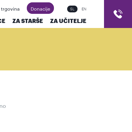
 trgovina
Donacije
SL
EN
CE
ZA STARŠE
ZA UČITELJE
zno