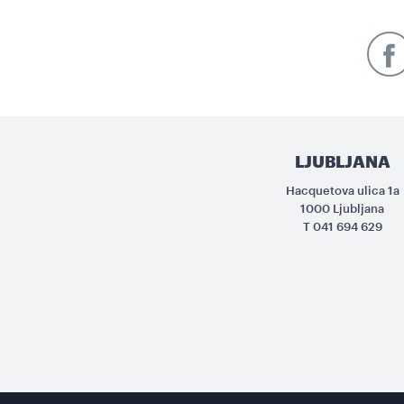
LJUBLJANA
Hacquetova ulica 1a
1000 Ljubljana
T
041 694 629