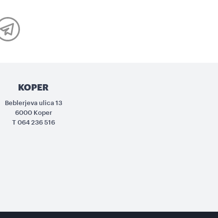
KOPER
Beblerjeva ulica 13
6000 Koper
T
064 236 516