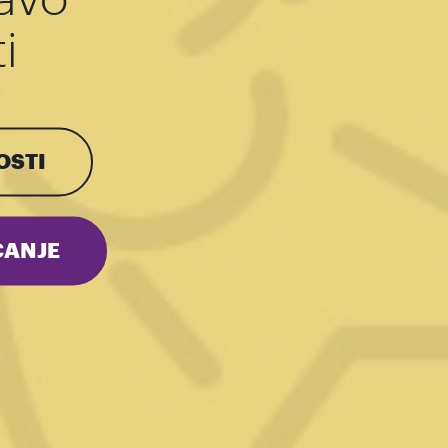
i
OSTI
ANJE