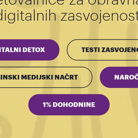
digitalnih zasvojenost
ITALNI DETOX
TESTI ZASVOJEN
INSKI MEDIJSKI NAČRT
NAROČ
1% DOHODNINE