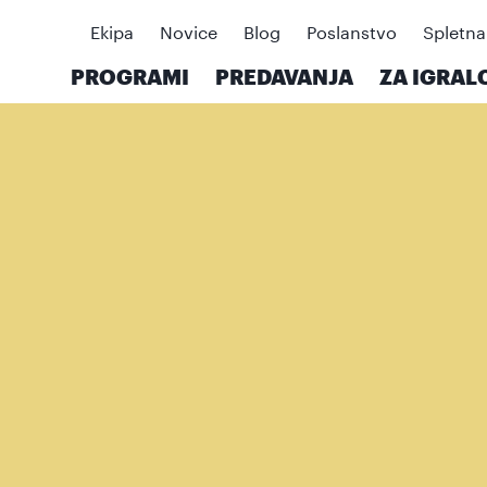
Ekipa
Novice
Blog
Poslanstvo
Spletna
PROGRAMI
PREDAVANJA
ZA IGRAL