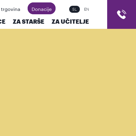
 trgovina
Donacije
SL
EN
CE
ZA STARŠE
ZA UČITELJE