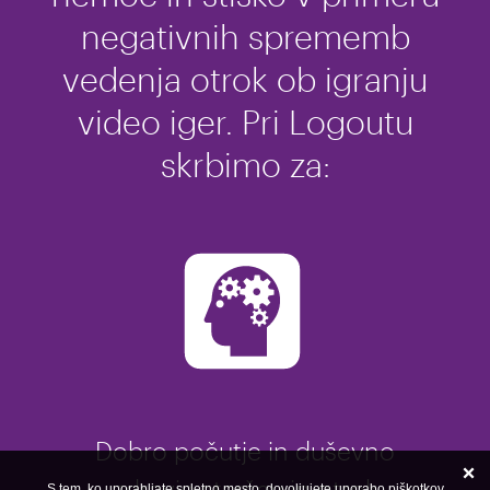
negativnih sprememb
vedenja otrok ob igranju
video iger. Pri Logoutu
skrbimo za:
Dobro počutje in duševno
S tem, ko uporabljate spletno mesto, dovoljujete uporabo piškotkov