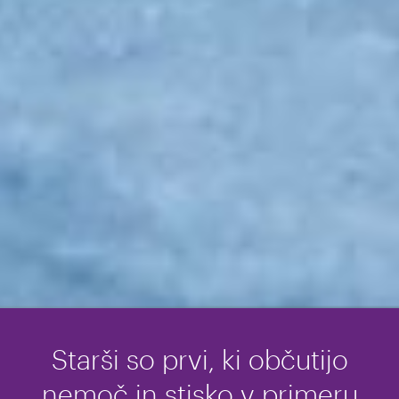
Starši so prvi, ki občutijo
nemoč in stisko v primeru