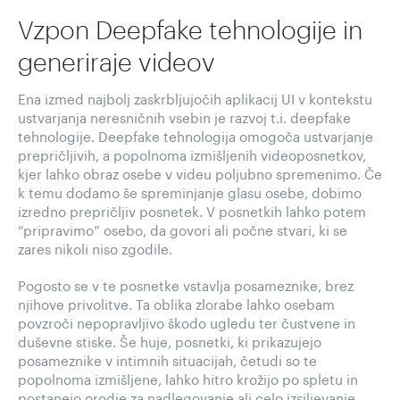
Vzpon Deepfake tehnologije in
generiraje videov
Ena izmed najbolj zaskrbljujočih aplikacij UI v kontekstu
ustvarjanja neresničnih vsebin je razvoj t.i. deepfake
tehnologije. Deepfake tehnologija omogoča ustvarjanje
prepričljivih, a popolnoma izmišljenih videoposnetkov,
kjer lahko obraz osebe v videu poljubno spremenimo. Če
k temu dodamo še spreminjanje glasu osebe, dobimo
izredno prepričljiv posnetek. V posnetkih lahko potem
“pripravimo” osebo, da govori ali počne stvari, ki se
zares nikoli niso zgodile.
Pogosto se v te posnetke vstavlja posameznike, brez
njihove privolitve. Ta oblika zlorabe lahko osebam
povzroči nepopravljivo škodo ugledu ter čustvene in
duševne stiske. Še huje, posnetki, ki prikazujejo
posameznike v intimnih situacijah, četudi so te
popolnoma izmišljene, lahko hitro krožijo po spletu in
postanejo orodje za nadlegovanje ali celo izsiljevanje.