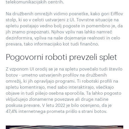
telekomunikacijskih centrih.
Na družbenih omrežjih vidimo posnetke, kako gori Eifflov
stolp, ki so v celoti ustvarjeni z UI. Tovrstne situacije na
spletu postajajo vedno bolj pogoste in pomembno je, da
jih znamo prepoznati. Njihov vpliv nas lahko namreč
dezinformira, vpliva na naše dojemanje realnosti in celo
prevara, tako informacijsko kot tudi finančno.
Pogovorni roboti prevzeli splet
Z vzponom UI orodij se je na spletu povečalo tudi število
botov - umetno ustvarjenih profilov na družbenih
omrežij, ki jih opravljajo programi. Ti robotski profili na
spletu komentirajo, med sabo interaktirajo, všečkajo
objave in tudi pišejo osebna sporočila. Ta lahko pogosto
vključujejo zlonamerne povezave ali druge načine
poskusa prevare. V letu 2022 je bilo ocenjeno, da je
47,4% internetnega prometa prišlo s strani botov.