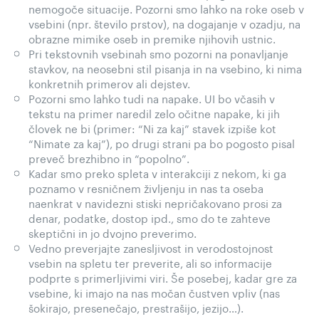
nemogoče situacije. Pozorni smo lahko na roke oseb v
vsebini (npr. število prstov), na dogajanje v ozadju, na
obrazne mimike oseb in premike njihovih ustnic.
Pri tekstovnih vsebinah smo pozorni na ponavljanje
stavkov, na neosebni stil pisanja in na vsebino, ki nima
konkretnih primerov ali dejstev.
Pozorni smo lahko tudi na napake. UI bo včasih v
tekstu na primer naredil zelo očitne napake, ki jih
človek ne bi (primer: “Ni za kaj” stavek izpiše kot
“Nimate za kaj”), po drugi strani pa bo pogosto pisal
preveč brezhibno in “popolno”.
Kadar smo preko spleta v interakciji z nekom, ki ga
poznamo v resničnem življenju in nas ta oseba
naenkrat v navidezni stiski nepričakovano prosi za
denar, podatke, dostop ipd., smo do te zahteve
skeptični in jo dvojno preverimo.
Vedno preverjajte zanesljivost in verodostojnost
vsebin na spletu ter preverite, ali so informacije
podprte s primerljivimi viri. Še posebej, kadar gre za
vsebine, ki imajo na nas močan čustven vpliv (nas
šokirajo, presenečajo, prestrašijo, jezijo…).