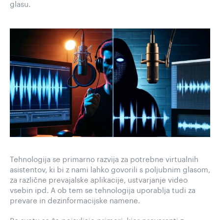
glasu.
Tehnologija se primarno razvija za potrebne virtualnih
asistentov, ki bi z nami lahko govorili s poljubnim glasom,
za različne prevajalske aplikacije, ustvarjanje video
vsebin ipd. A ob tem se tehnologija uporablja tudi za
prevare in dezinformacijske namene.
Po svetu se že pojavljajo primeri, kjer prevaranti z