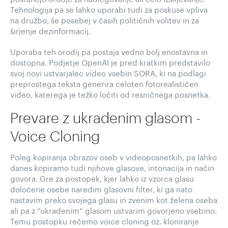
Tehnologija pa se lahko uporabi tudi za poskuse vpliva
na družbo, še posebej v časih političnih volitev in za
širjenje dezinformacij.
Uporaba teh orodij pa postaja vedno bolj enostavna in
dostopna. Podjetje OpenAI je pred kratkim predstavilo
svoj novi ustvarjalec video vsebin SORA, ki na podlagi
preprostega teksta generira celoten fotorealističen
video, katerega je težko ločiti od resničnega posnetka.
Prevare z ukradenim glasom -
Voice Cloning
Poleg kopiranja obrazov oseb v videoposnetkih, pa lahko
danes kopiramo tudi njihove glasove, intonacija in način
govora. Gre za postopek, kjer lahko iz vzorca glasu
določene osebe naredim glasovni filter, ki ga nato
nastavim preko svojega glasu in zvenim kot želena oseba
ali pa z “ukradenim” glasom ustvarim govorjeno vsebino.
Temu postopku rečemo voice cloning oz. kloniranje