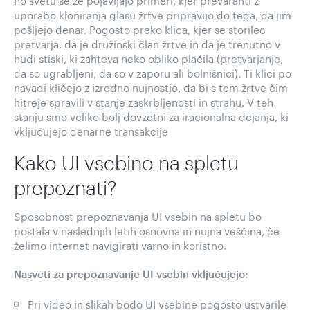
uporabo kloniranja glasu žrtve pripravijo do tega, da jim
pošljejo denar. Pogosto preko klica, kjer se storilec
pretvarja, da je družinski član žrtve in da je trenutno v
hudi stiski, ki zahteva neko obliko plačila (pretvarjanje,
da so ugrabljeni, da so v zaporu ali bolnišnici). Ti klici po
navadi kličejo z izredno nujnostjo, da bi s tem žrtve čim
hitreje spravili v stanje zaskrbljenosti in strahu. V teh
stanju smo veliko bolj dovzetni za iracionalna dejanja, ki
vključujejo denarne transakcije
Kako UI vsebino na spletu
prepoznati?
Sposobnost prepoznavanja UI vsebin na spletu bo
postala v naslednjih letih osnovna in nujna veščina, če
želimo internet navigirati varno in koristno.
Nasveti za prepoznavanje UI vsebin vključujejo:
Pri video in slikah bodo UI vsebine pogosto ustvarile