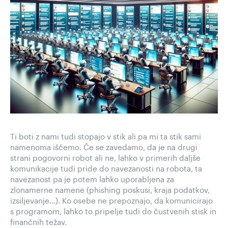
Ti boti z nami tudi stopajo v stik ali pa mi ta stik sami
namenoma iščemo. Če se zavedamo, da je na drugi
strani pogovorni robot ali ne, lahko v primerih daljše
komunikacije tudi pride do navezanosti na robota, ta
navezanost pa je potem lahko uporabljena za
zlonamerne namene (phishing poskusi, kraja podatkov,
izsiljevanje…). Ko osebe ne prepoznajo, da komunicirajo
s programom, lahko to pripelje tudi do čustvenih stisk in
finančnih težav.