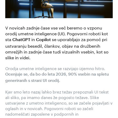
V novicah zadnje čase vse več beremo o vzponu
orodij umetne inteligence (UI). Pogovorni roboti kot
sta
in
se uporabljajo za pomoč pri
ChatGPT
Copilot
ustvaranju besedil, člankov, objav na družbenih
omrežjih in zadnje čase tudi vizualnih vsebin, kot so
slike in videi.
Orodja umetne inteligence se razvijajo izjemno hitro.
Ocenjuje se, da bo do leta 2026, 90% vsebin na spletu
generiranih s strani UI orodij.
Kjer smo leto nazaj lahko brez težav prepoznali UI tekst
ali sliko, pa imamo danes že pogosto težave. Slike
ustvarjene z umetno inteligenco, so se začele pojavljati v
oglasih in v novicah. Pogovorni roboti so začeli
nadomeščati zaposlene v podpornih in