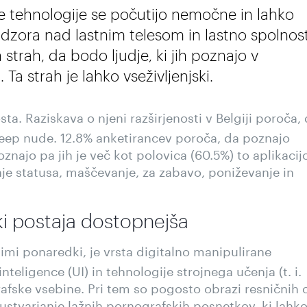
e tehnologije se počutijo nemočne in lahko
dzora nad lastnim telesom in lastno spolnost
trah, da bodo ljudje, ki jih poznajo v
. Ta strah je lahko vseživljenjski.
a. Raziskava o njeni razširjenosti v Belgiji poroča,
l deep nude. 12.8% anketirancev poroča, da poznajo
znajo pa jih je več kot polovica (60.5%) to aplikacij
nje statusa, maščevanje, za zabavo, poniževanje in
ki postaja dostopnejša
imi ponaredki, je vrsta digitalno manipulirane
eligence (UI) in tehnologije strojnega učenja (t. i.
grafske vsebine. Pri tem so pogosto obrazi resničnih
ustvarjanje lažnih pornografskih posnetkov, ki lahk