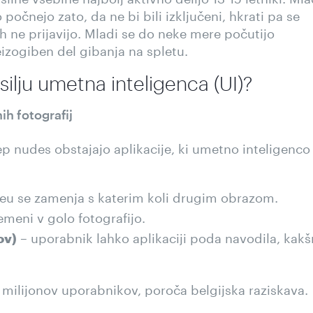
o počnejo zato, da ne bi bili izključeni, hkrati pa se
ih ne prijavijo. Mladi se do neke mere počutijo
neizogiben del gibanja na spletu.
ilju umetna inteligenca (UI)?
ih fotografij
p nudes obstajajo aplikacije, ki umetno inteligenco
eu se zamenja s katerim koli drugim obrazom.
meni v golo fotografijo.
– uporabnik lahko aplikaciji poda navodila, kak
ov)
4 milijonov uporabnikov, poroča belgijska raziskava.