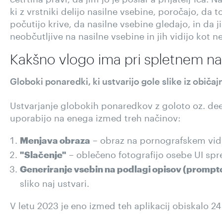
ki z vrstniki delijo nasilne vsebine, poročajo, da t
počutijo krive, da nasilne vsebine gledajo, in da j
neobčutljive na nasilne vsebine in jih vidijo kot 
Kakšno vlogo ima pri spletnem nas
Globoki ponaredki, ki ustvarijo gole slike iz običajn
Ustvarjanje globokih ponaredkov z goloto oz. dee
uporabijo na enega izmed treh načinov:
– obraz na pornografskem vid
Menjava obraza
– oblečeno fotografijo osebe UI spre
"Slačenje"
Generiranje vsebin na podlagi opisov (prompt
sliko naj ustvari.
V letu 2023 je eno izmed teh aplikacij obiskalo 2