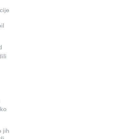
cije
il
d
ili
i
hko
 jih
di,