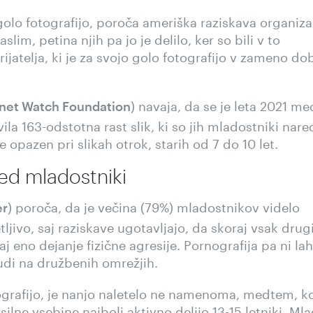
golo fotografijo, poroča ameriška raziskava organiza
aslim, petina njih pa jo je delilo, ker so bili v to
ijatelja, ki je za svojo golo fotografijo v zameno dob
) navaja, da se je leta 2021 me
rnet Watch Foundation
a 163-odstotna rast slik, ki so jih mladostniki nared
e opazen pri slikah otrok, starih od 7 do 10 let.
ed mladostniki
) poroča, da je večina (79%) mladostnikov videlo
er
ljivo, saj raziskave ugotavljajo, da skoraj vsak drug
 eno dejanje fizične agresije. Pornografija pa ni la
udi na družbenih omrežjih.
nografijo, je nanjo naletelo ne namenoma, medtem, ko
asilne vsebine najbolj aktivno delijo 13-15 letniki. Mla