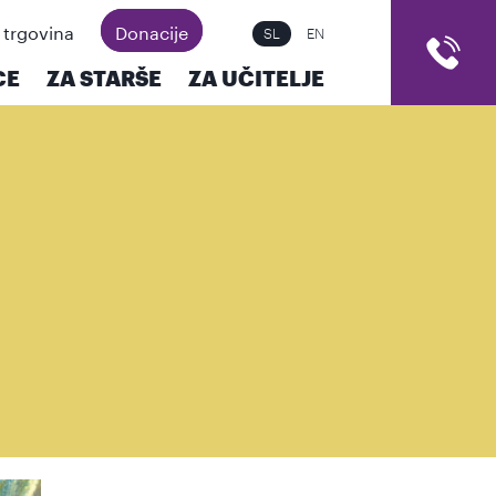
 trgovina
Donacije
SL
EN
CE
ZA STARŠE
ZA UČITELJE