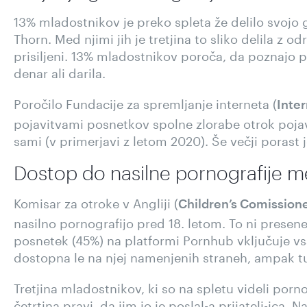
13% mladostnikov je preko spleta že delilo svojo 
Thorn. Med njimi jih je tretjina to sliko delila z odr
prisiljeni. 13% mladostnikov poroča, da poznajo pr
denar ali darila.
Poročilo Fundacije za spremljanje interneta (
Inte
pojavitvami posnetkov spolne zlorabe otrok pojavil
sami (v primerjavi z letom 2020). Še večji porast j
Dostop do nasilne pornografije m
Komisar za otroke v Angliji (
Children’s Comission
nasilno pornografijo pred 18. letom. To ni presenet
posnetek (45%) na platformi Pornhub vključuje vsaj
dostopna le na njej namenjenih straneh, ampak t
Tretjina mladostnikov, ki so na spletu videli por
četrtina pravi, da jim jo je poslal-a prijatelj-ica. N