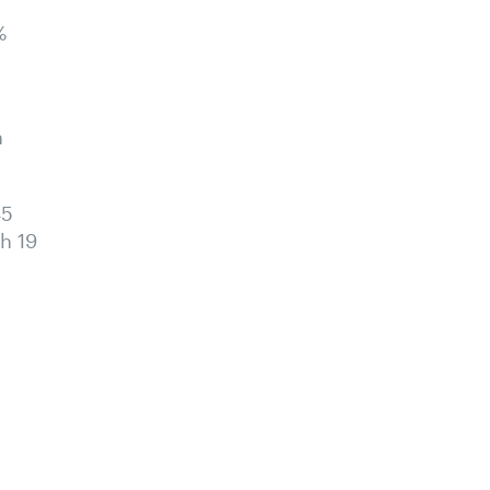
%
n
45
h 19