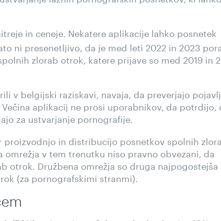
itreje in ceneje. Nekatere aplikacije lahko posnetek
to ni presenetljivo, da je med leti 2022 in 2023 por
polnih zlorab otrok, katere prijave so med 2019 in 
li v belgijski raziskavi, navaja, da preverjajo pojavl
. Večina aplikacij ne prosi uporabnikov, da potrdijo,
jajo za ustvarjanje pornografije.
 proizvodnjo in distribucijo posnetkov spolnih zlor
a omrežja v tem trenutku niso pravno obvezani, da
rab otrok. Družbena omrežja so druga najpogostejša
rok (za pornografskimi stranmi).
lcem