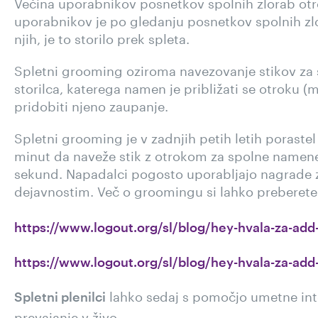
Večina uporabnikov
posnetkov spolnih zlorab ot
uporabnikov je po gledanju
posnetkov spolnih zl
njih, je to storilo prek spleta.
Spletni grooming oziroma navezovanje stikov za 
storilca, katerega namen je približati se otroku (m
pridobiti njeno zaupanje.
Spletni grooming je v zadnjih petih letih poraste
minut da naveže stik z otrokom za spolne namene
sekund. Napadalci pogosto uporabljajo nagrade z
dejavnostim. Več o groomingu si lahko preberete
https://www.logout.org/sl/blog/hey-hvala-za-add-p
https://www.logout.org/sl/blog/hey-hvala-za-add-p
lahko sedaj s pomočjo umetne intel
Spletni plenilci
prevajanje v živo.