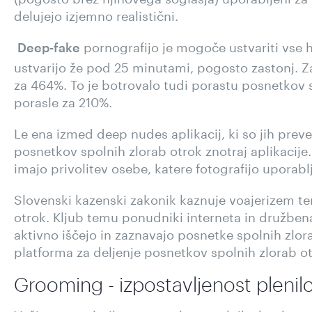
delujejo izjemno realistični.
pornografijo je mogoče ustvariti vse h
Deep-fake
ustvarijo že pod 25 minutami, pogosto zastonj. Za
za 464%. To je botrovalo tudi porastu posnetkov s
porasle za 210%.
Le ena izmed deep nudes aplikacij, ki so jih preveri
posnetkov spolnih zlorab otrok
znotraj aplikacije
imajo privolitev osebe, katere fotografijo uporabl
Slovenski kazenski zakonik kaznuje voajerizem ter
otrok. Kljub temu ponudniki interneta in družben
aktivno iščejo in zaznavajo posnetke spolnih zlo
platforma za deljenje posnetkov spolnih zlorab ot
Grooming - izpostavljenost pleni