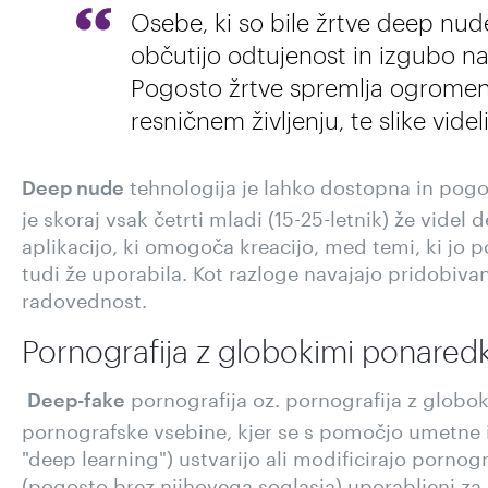
Osebe, ki so bile žrtve deep nud
občutijo odtujenost in izgubo na
Pogosto žrtve spremlja ogromen s
resničnem življenju, te slike videli
tehnologija je lahko dostopna in pogost
Deep nude
je skoraj vsak četrti mladi (15-25-letnik) že vide
aplikacijo, ki omogoča kreacijo, med temi, ki jo po
tudi že uporabila. Kot razloge navajajo pridobiva
radovednost.
Pornografija z globokimi ponared
pornografija oz. pornografija z globok
Deep-fake
pornografske vsebine, kjer se s pomočjo umetne int
"deep learning") ustvarijo ali modificirajo porno
(pogosto brez njihovega soglasja) uporabljeni za 