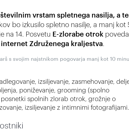
 številnim vrstam spletnega nasilja, a t
kov bo izkusilo spletno nasilje, a manj kot
 je na 14. Posvetu
E-zlorabe otrok
poveda
 internet Združenega kraljestva
.
starš s svojim najstnikom pogovarja manj kot 10 min
adlegovanje, izsiljevanje, zasmehovanje, delj
voljenja, poniževanje, grooming (spolno
 posnetki spolnih zlorab otrok, grožnje o
ezovanje, izsiljevanje z intimnimi fotografijami.
ostniki