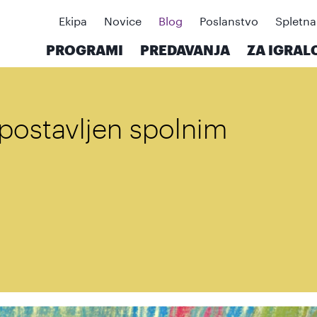
Ekipa
Novice
Blog
Poslanstvo
Spletna
PROGRAMI
PREDAVANJA
ZA IGRAL
zpostavljen spolnim