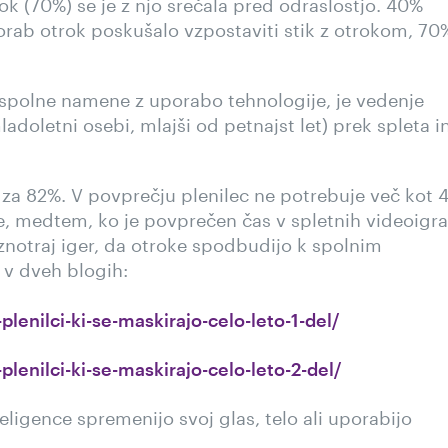
rok
(70%) se je z njo srečala pred odraslostjo. 40%
orab otrok
poskušalo vzpostaviti stik z otrokom, 70
spolne namene z uporabo tehnologije, je vedenje
ladoletni osebi, mlajši od petnajst let) prek spleta i
l za 82%. V povprečju plenilec ne potrebuje več kot 
, medtem, ko je povprečen čas v spletnih videoigra
notraj iger, da otroke spodbudijo k spolnim
 v dveh blogih:
lenilci-ki-se-maskirajo-celo-leto-1-del/
lenilci-ki-se-maskirajo-celo-leto-2-del/
igence spremenijo svoj glas, telo ali uporabijo