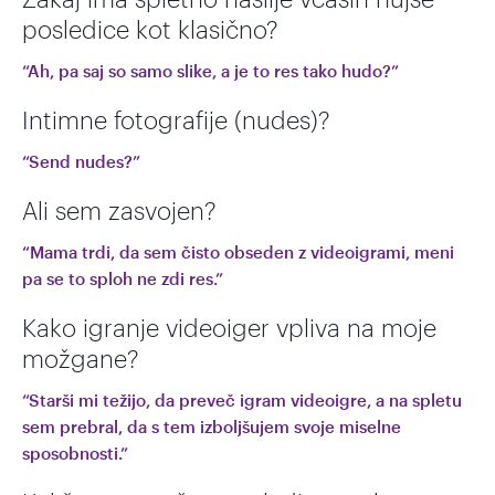
Zakaj ima spletno nasilje včasih hujše
posledice kot klasično?
“Ah, pa saj so samo slike, a je to res tako hudo?”
Intimne fotografije (nudes)?
“Send nudes?”
Ali sem zasvojen?
“Mama trdi, da sem čisto obseden z videoigrami, meni
pa se to sploh ne zdi res.”
Kako igranje videoiger vpliva na moje
možgane?
“Starši mi težijo, da preveč igram videoigre, a na spletu
sem prebral, da s tem izboljšujem svoje miselne
sposobnosti.”