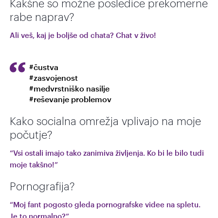
Kakšne so možne posledice prekomerne
rabe naprav?
Ali veš, kaj je boljše od chata? Chat v živo!
#čustva
#zasvojenost
#medvrstniško nasilje
#reševanje problemov
Kako socialna omrežja vplivajo na moje
počutje?
“Vsi ostali imajo tako zanimiva življenja. Ko bi le bilo tudi
moje takšno!”
Pornografija?
“Moj fant pogosto gleda pornografske videe na spletu.
Je to normalno?”