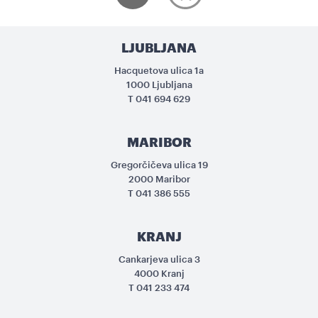
LJUBLJANA
Hacquetova ulica 1a
1000 Ljubljana
T
041 694 629
MARIBOR
Gregorčičeva ulica 19
2000 Maribor
T
041 386 555
KRANJ
Cankarjeva ulica 3
4000 Kranj
T
041 233 474