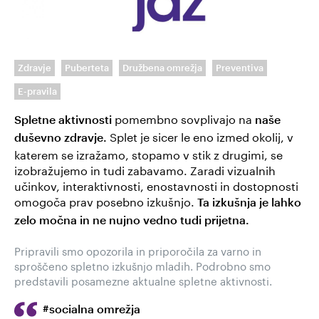
Zdravje
Puberteta
Družbena omrežja
Preventiva
E-pravila
pomembno sovplivajo na
Spletne aktivnosti
naše
Splet
je sicer le eno izmed okolij, v
duševno zdravje.
katerem se izražamo, stopamo v stik z drugimi, se
izobražujemo in tudi zabavamo. Zaradi vizualnih
učinkov, interaktivnosti, enostavnosti in dostopnosti
omogoča prav posebno izkušnjo.
Ta izkušnja je lahko
zelo močna in ne nujno vedno tudi prijetna.
Pripravili smo opozorila in priporočila za varno in
sproščeno spletno izkušnjo mladih. Podrobno smo
predstavili posamezne aktualne spletne aktivnosti.
#socialna omrežja