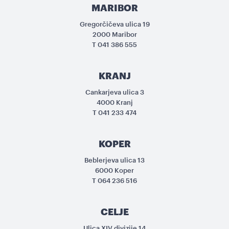
MARIBOR
Gregorčičeva ulica 19
2000 Maribor
T
041 386 555
KRANJ
Cankarjeva ulica 3
4000 Kranj
T
041 233 474
KOPER
Beblerjeva ulica 13
6000 Koper
T
064 236 516
CELJE
Ulica XIV divizije 14