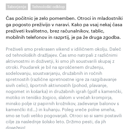
Taborjenje
Tehnološki odklop
Čas počitnic je zelo pomemben. Otroci in mladostniki
ga pogosto preživijo v naravi. Kako pa vsaj nekaj časa
preživeti kvalitetno, brez računalnikov, tablic,
mobilnih telefonov in razprtij, je pa že druga zgodba.
Preživeli smo prekrasen vikend v idiličnem okolju. Daleč
od tehnoloških dražljajev. Čas smo natrpali z različnimi
aktivnostmi in doživetji, ki smo jih soustvarili skupaj z
otroki. Poudarek je bil na sproščenem druženju,
sodelovanju, soustvarjanju, družabnih in ročnih
spretnostih (različne spretnostne igre za razgibavanje
sivih celic), športnih aktivnostih (pohod, plavanje,
nogomet in košarka) in družabnih igrah (golf s kamenčki,
motiko in teniško žogico, slalom v vrečah krompirja,
minsko polje iz papirnih krožnikov, zadevanje balonov s
kamenčki itd...) in kuhanju. Poleg vreče polne smeha,
smo se tudi veliko pogovarjali. Otroci so si sami postavili
cilje za naslednje šolsko leto. Držimo pesti, da jih
dosežejo!